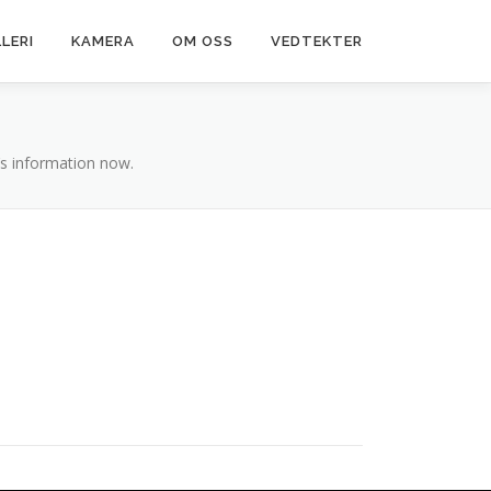
LERI
KAMERA
OM OSS
VEDTEKTER
r’s information now.