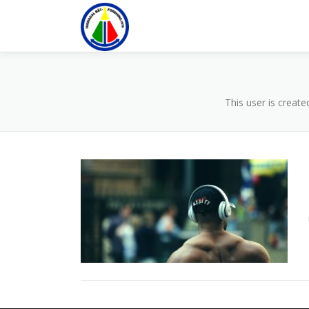
Gå
til
innhold
This user is create